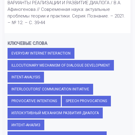
ВАРИАНТЫ РЕАЛИЗАЦИИ И РАЗВИТИЕ ДИАЛОГА / В.А.
Афиногенова // Современная наука: актуальные
проблемы теории и практики. Серия: Познание. – 2021.
– № 12. – С. 39-44
КЛЮЧЕВЫЕ СЛОВА
EVERYDAY INTERNET INTERACTION
ILLOCUTIONARY MECHANISM OF DIALOGUE DEVELOPMENT
INTENT-ANALYSIS
INTERLOCUTORS' COMMUNICATION INITIATIVE
PROVOCATIVE INTENTIONS
SPEECH PROVOCATIONS
ИЛЛОКУТИВНЫЙ МЕХАНИЗМ РАЗВИТИЯ ДИАЛОГА
ИНТЕНТ-АНАЛИЗ