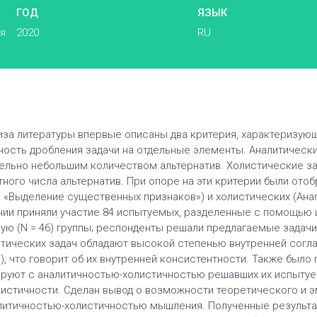
ГОД
ЯЗЫК
ья
2020
RU
иза литературы впервые описаны два критерия, характеризующ
ость дробления задачи на отдельные элементы. Аналитически
льно небольшим количеством альтернатив. Холистические за
ного числа альтернатив. При опоре на эти критерии были отоб
е, «Выделение существенных признаков») и холистических (Ан
ании приняли участие 84 испытуемых, разделенные с помощью 
чную (N = 46) группы; респонденты решали предлагаемые задач
истических задач обладают высокой степенью внутренней согл
о), что говорит об их внутренней консистентности. Также был
руют с аналитичностью-холистичностью решавших их испытуем
листичности. Сделан вывод о возможности теоретического и 
литичностью-холистичностью мышления. Полученные результа