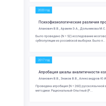
2020 год
Психофизиологические различия про
Апанович В.В., Арамян Э.А., Дольникова М.С
Было проведено (N = 52) исследование мозгов
субпопуляции из российской выборки. Было п...
2017 год
Апробация шкалы аналитичности-хо
Апанович В.В., Знаков В.В., Александров Ю.И
Проведена апробация (N = 260) русскоязычной в
методики: Рациональный-Опытный (Р....