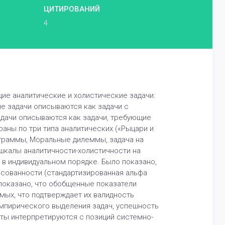
ЦИТИРОВАНИЙ
4
ие аналитические и холистические задачи:
е задачи описываются как задачи с
дачи описываются как задачи, требующие
раны по три типа аналитических («Рыцари и
аграммы, Моральные дилеммы, задача на
шкалы аналитичности-холистичности на
и в индивидуальном порядке. Было показано,
асованности (стандартизированная альфа
о показано, что обобщенные показатели
ых, что подтверждает их валидность
эмпирического выделения задач, успешность
ты интерпретируются с позиций системно-