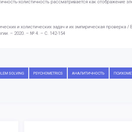
тичность-холистичность рассматривается как отображение эле
еских и холистических задач и их эмпирическая проверка / В.В
ии. – 2020. – № 4. – С. 142-154
LEM SOLVING
PSYCHOMETRICS
АНАЛИТИЧНОСТЬ
ПСИХОМЕ