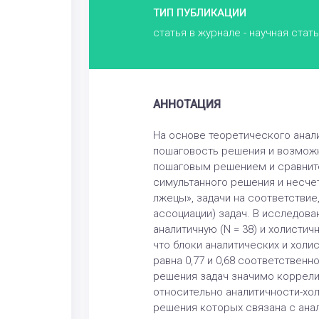
ТИП ПУБЛИКАЦИИ
статья в журнале - научная стат
АННОТАЦИЯ
На основе теоретического анал
пошаговость решения и возможн
пошаговым решением и сравните
симультанного решения и несчет
лжецы», задачи на соответстви
ассоциации) задач. В исследов
аналитичную (N = 38) и холисти
что блоки аналитических и хол
равна 0,77 и 0,68 соответственн
решения задач значимо коррели
относительно аналитичности-хо
решения которых связана с ана