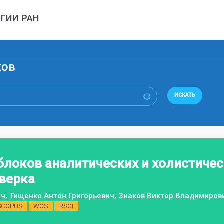
ГИИ РАН
ков
ИСКАТЬ
локов аналитических и холистическ
верка
ч, Тищенко Антон Григорьевич, Знаков Виктор Владимиро
SCOPUS
WOS
RSCI