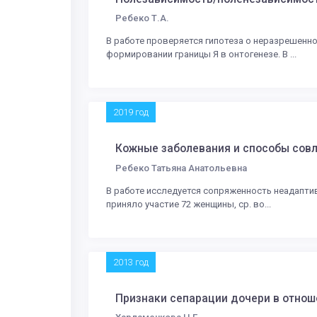
Ребеко Т.А.
В работе проверяется гипотеза о неразрешенн
формировании границы Я в онтогенезе. В ...
2019 год
Кожные заболевания и способы совл
Ребеко Татьяна Анатольевна
В работе исследуется сопряженность неадапти
приняло участие 72 женщины, ср. во...
2013 год
Признаки сепарации дочери в отнош