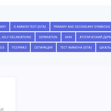
ARY
G AMMON TEST (ISTA)
PRIMARY AND SECONDARY SYMBIOSIS
 SELF-DELINEATIONS
SEPARATION
SKIN
АТОПИЧЕСКИЙ ДЕР
ИОЗ
ПСОРИАЗ
СЕПАРАЦИЯ
ТЕСТ АММОНА (ISTA)
ШКАЛЫ
ЫХ