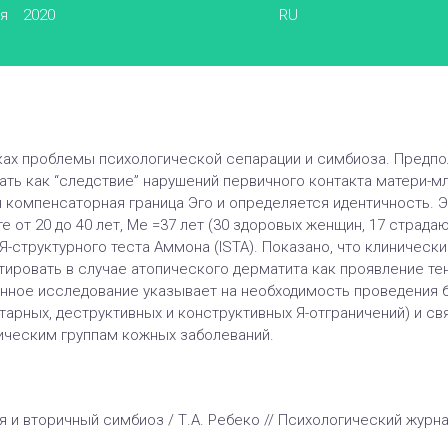
ья
2020
RU
ах проблемы психологической сепарации и симбиоза. Предпо
ть как “следствие” нарушений первичного контакта матери-м
 компенсаторная граница Эго и определяется идентичность.
е от 20 до 40 лет, Ме =37 лет (30 здоровых женщин, 17 стра
-структурного теста Аммона (ISTA). Показано, что клиническ
ировать в случае атопического дерматита как проявление тенд
енное исследование указывает на необходимость проведения
итарных, деструктивных и конструктивных Я-отграничений) и с
ическим группам кожных заболеваний.
и вторичный симбиоз / Т.А. Ребеко // Психологический журнал. 