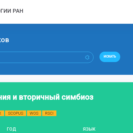
ГИИ РАН
ков
ИСКАТЬ
ия и вторичный симбиоз
К
SCOPUS
WOS
RSCI
ГОД
ЯЗЫК