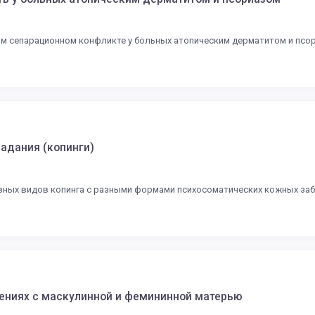
ом сепарационном конфликте у больных атопическим дерматитом и псо
адания (копинги)
вных видов копинга с разными формами психосоматических кожных забо
ениях с маскулинной и фемининной матерью