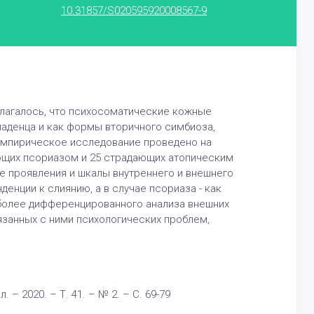
10.31857/S020595920008567-9
лагалось, что психосоматические кожные
ладенца и как формы вторичного симбиоза,
 Эмпирическое исследование проведено на
дающих псориазом и 25 страдающих атопическим
ие проявления и шкалы внутреннего и внешнего
енции к слиянию, а в случае псориаза - как
 более дифференцированного анализа внешних
вязанных с ними психологических проблем,
– 2020. – Т. 41. – № 2. – С. 69-79