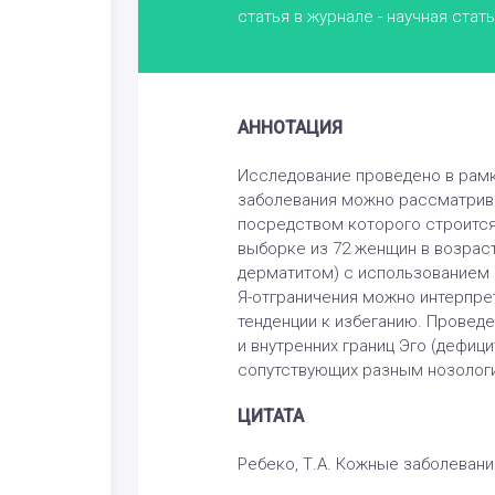
статья в журнале - научная стат
АННОТАЦИЯ
Исследование проведено в рамк
заболевания можно рассматрива
посредством которого строится
выборке из 72 женщин в возраст
дерматитом) с использованием Я
Я-отграничения можно интерпрет
тенденции к избеганию. Провед
и внутренних границ Эго (дефиц
сопутствующих разным нозолог
ЦИТАТА
Ребеко, Т.А. Кожные заболевания 