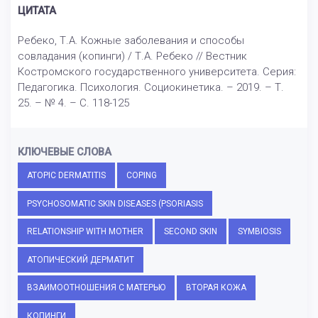
ЦИТАТА
Ребеко, Т.А. Кожные заболевания и способы
совладания (копинги) / Т.А. Ребеко // Вестник
Костромского государственного университета. Серия:
Педагогика. Психология. Социокинетика. – 2019. – Т.
25. – № 4. – С. 118-125
КЛЮЧЕВЫЕ СЛОВА
ATOPIC DERMATITIS
COPING
PSYCHOSOMATIC SKIN DISEASES (PSORIASIS
RELATIONSHIP WITH MOTHER
SECOND SKIN
SYMBIOSIS
АТОПИЧЕСКИЙ ДЕРМАТИТ
ВЗАИМООТНОШЕНИЯ С МАТЕРЬЮ
ВТОРАЯ КОЖА
КОПИНГИ