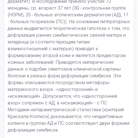
дерматит). В исследовании приняло участие 72
женщины, ср. возраст 37 лет (30 - контрольная группа
(НОРМ), 25 - больные атопическим дерматитом (АД), 17
- больные псориазом (ПС)). На основании литературных
данных выдвигается теоретическая гипотеза о том, что
деформация ранних симбиотических связей матери и
младенца (и соответствующим типам
взаимоотношений с матерью) приводит к
формированию второй кожи и является предиктором
кожных заболеваний. Приводятся эмпирические
данные о подобии симптомов клинической картины
болезни и разных форм деформации симбиоза. Эти
формы описываются посредством метафоры
материнского взора - «односторонний» и
«искажающий». Допускается, что «односторонний
взор» сопряжен с АД, а «искажающий» - с ПС.
Методами непараметрической статистики (критерий
Краскала-Уоллиса) доказывается, что неадаптивные
копинги в группах АД и ПС соответствуют двум формам
деформации симбиоза.