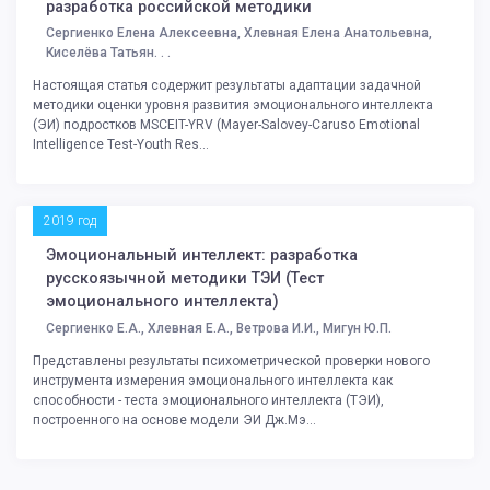
разработка российской методики
Сергиенко Елена Алексеевна, Хлевная Елена Анатольевна,
Киселёва Татьян. . .
Настоящая статья содержит результаты адаптации задачной
методики оценки уровня развития эмоционального интеллекта
(ЭИ) подростков MSCEIT-YRV (Mayer-Salovey-Caruso Emotional
Intelligence Test-Youth Res...
2019 год
Эмоциональный интеллект: разработка
русскоязычной методики ТЭИ (Тест
эмоционального интеллекта)
Сергиенко Е.А., Хлевная Е.А., Ветрова И.И., Мигун Ю.П.
Представлены результаты психометрической проверки нового
инструмента измерения эмоционального интеллекта как
способности - теста эмоционального интеллекта (ТЭИ),
построенного на основе модели ЭИ Дж.Мэ...