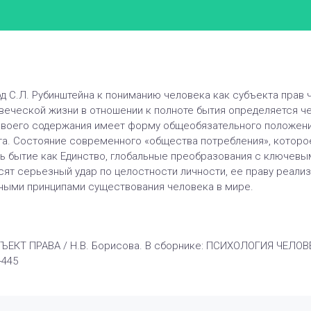
д С.Л. Рубинштейна к пониманию человека как субъекта прав
овеческой жизни в отношении к полноте бытия определяется ч
своего содержания имеет форму общеобязательного положени
та. Состояние современного «общества потребления», которо
ь бытие как Единство, глобальные преобразования с ключевым
осят серьезный удар по целостности личности, ее праву реали
ными принципами существования человека в мире.
УБЪЕКТ ПРАВА / Н.В. Борисова. В сборнике: ПСИХОЛОГИЯ ЧЕЛ
-445