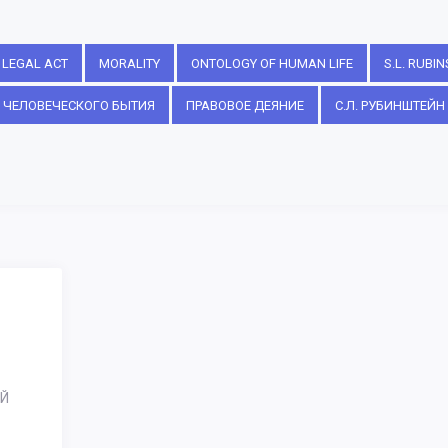
LEGAL ACT
MORALITY
ONTOLOGY OF HUMAN LIFE
S.L. RUBIN
 ЧЕЛОВЕЧЕСКОГО БЫТИЯ
ПРАВОВОЕ ДЕЯНИЕ
С.Л. РУБИНШТЕЙН
Й