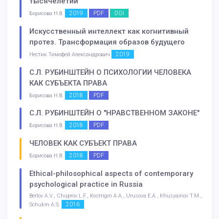
тысячелетий
2019
PDF
DOI
Борисова Н.В.
Искусственный интеллект как когнитивный
протез. Трансформация образов будущего
2019
Нестик Тимофей Александрович
С.Л. РУБИНШТЕЙН О ПСИХОЛОГИИ ЧЕЛОВЕКА
КАК СУБЪЕКТА ПРАВА
2018
PDF
Борисова Н.В.
С.Л. РУБИНШТЕЙН О "НРАВСТВЕННОМ ЗАКОНЕ"
2018
PDF
Борисова Н.В.
ЧЕЛОВЕК КАК СУБЪЕКТ ПРАВА
2018
PDF
Борисова Н.В.
Ethical-philosophical aspects of contemporary
psychological practice in Russia
Berlov A.V., Chuprov L.F., Kostrigin A.A., Urusova E.A., Khusyainov T.M.,
2016
Schukin A.S.