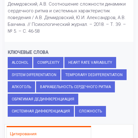
Демидовский, А.В. Соотношение сложности динамики
сердечного ритма и системных характеристик
поведения / А.В. Демидовский, Ю.И. Александров, А.В.
Бахчина. // Психологический журнал. – 2018. – Т. 39. –
№ 5. – С. 46-58
КЛЮЧЕВЫЕ СЛОВА
ALCOHOL
COMPLEXITY
HEART RATE VARIABILITY
SYSTEM DIFFERENTIATION
TEMPORARY DEDIFFERENTIATION
АЛКОГОЛЬ
ВАРИАБЕЛЬНОСТЬ СЕРДЕЧНОГО РИТМА
ОБРАТИМАЯ ДЕДИФФЕРЕНЦИАЦИЯ
СИСТЕМНАЯ ДИФФЕРЕНЦИАЦИЯ
СЛОЖНОСТЬ
Цитирования