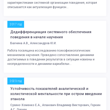
характеристиками системной организации поведения, которая
описывается как актуализация функцион...
2017 год
Дедифференциация системного обеспечения
поведения в начале научения
Бахчина А.В., Александров Ю.И.
Работа посвящена исследованию психофизиологических
механизмов научения. Проведено сопоставление динамики
достигаемых в поведении результатов в ситуации новизны и
неопределенности и динамики вариабельн...
2023 год
Устойчивость показателей аналитической и
холистической ментальности при остром введении
этанола
Сухино-Хоменко Е.А., Апанович Владимир Викторович, Горкин
А.Г., Гречен. . .