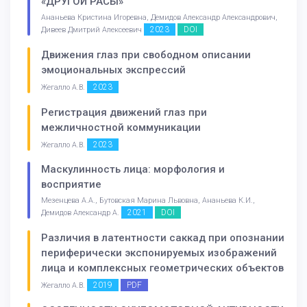
«ДРУГОЙ РАСЫ»
Ананьева Кристина Игоревна, Демидов Александр Александрович,
2023
DOI
Дивеев Дмитрий Алексеевич
Движения глаз при свободном описании
эмоциональных экспрессий
2023
Жегалло А.В.
Регистрация движений глаз при
межличностной коммуникации
2023
Жегалло А.В.
Маскулинность лица: морфология и
восприятие
Мезенцева А.А., Бутовская Марина Львовна, Ананьева К.И.,
2021
DOI
Демидов Александр А.
Различия в латентности саккад при опознании
периферически экспонируемых изображений
лица и комплексных геометрических объектов
2019
PDF
Жегалло А.В.