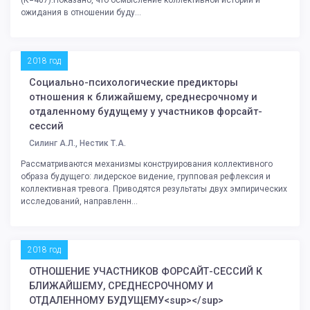
(К=407).Показано, что осмысление коллективной истории и
ожидания в отношении буду...
2018 год
Социально-психологические предикторы
отношения к ближайшему, среднесрочному и
отдаленному будущему у участников форсайт-
сессий
Силинг А.Л., Нестик Т.А.
Рассматриваются механизмы конструирования коллективного
образа будущего: лидерское видение, групповая рефлексия и
коллективная тревога. Приводятся результаты двух эмпирических
исследований, направленн...
2018 год
ОТНОШЕНИЕ УЧАСТНИКОВ ФОРСАЙТ-СЕССИЙ К
БЛИЖАЙШЕМУ, СРЕДНЕСРОЧНОМУ И
ОТДАЛЕННОМУ БУДУЩЕМУ<sup></sup>