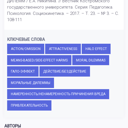
ДИЛЕММ / Е.А. Никитина. // Вестник Костромского
государственного университета. Серия: Педагогика.
Психология. Социокинетика. – 2017. – Т. 23. – № 3. – С.
108-111
КЛЮЧЕВЫЕ СЛОВА
ACTION/OMISSION
ATTRACTIVENESS
HALO EFFECT
MEANS-BASED/SIDE-EFFECT HARMS
MORAL DILEMMAS
ГАЛО-ЭФФЕКТ
ДЕЙСТВИЕ/БЕЗДЕЙСТВИЕ
МОРАЛЬНЫЕ ДИЛЕММЫ
НАМЕРЕННОСТЬ/НЕНАМЕРЕННОСТЬ ПРИЧИНЕНИЯ ВРЕДА
ПРИВЛЕКАТЕЛЬНОСТЬ
АВТОРЫ