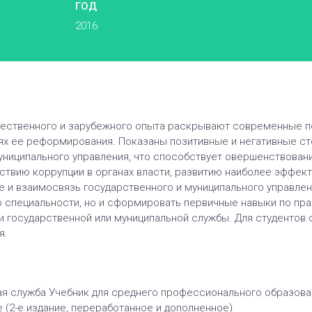
ГОД
2016
чественного и зарубежного опыта раскрывают современные по
ях ее реформирования. Показаны позитивные и негативные с
униципального управления, что способствует овершенствован
йствию коррупции в органах власти, развитию наиболее эффек
ие и взаимосвязь государственного и муниципального управле
о специальности, но и сформировать первичные навыки по п
и государственной или муниципальной службы. Для студентов
я.
я служба Учебник для среднего профессионального образовани
(2-е издание, переработанное и дополненное)