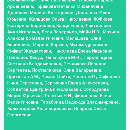
Воликова Светлана Васильевна, Головей Лариса
Арсеньевна, Горшкова Наталья Михайловна,
Данилова Марина Викторовна, Данилова Юлия
Юрьевна, Жильцова Ольга Николаевна, Жуйкова
Екатерина Борисовна, Канци Елена, Лактионова
Анна Игоревна, Леон Эсперанса, Майн Н.В., Махнач
Александр Валентинович, Мелешева Юлия
Борисовна, Морено Кармен, Мухамедрахимов
Рифкат Жаудатович, Николаева Елена Ивановна,
Паласиос Хесус, Пеньярубиа М.-Г., Персиянцева
Светлана Владимировна, Печникова Леонора
Сергеевна, Постылякова Юлия Валерьевна,
Прихожан А.М., Роман Майте, Роснати Р., Сафонова
Нина Сергеевна, Сергиенко Елена Алексеевна,
Солдатов Дмитрий Вячеславович, Солодунова
Мария Юрьевна, Толстых Н.Н., Филиппова Елена
Валентиновна, Тарабрина Надежда Владимировна,
Холмогорова Алла Борисовна, Япарова Ольга
Георгиевна