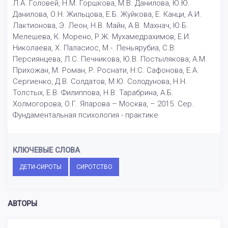
Л.А. Головей, Н.М. Горшкова, М.В. Данилова, Ю.Ю.
Данилова, О.Н. Жильцова, Е.Б. Жуйкова, Е. Канци, А.И.
Лактионова, Э. Леон, Н.В. Майн, А.В. Махнач, Ю.Б.
Мелешева, К. Морено, Р.Ж. Мухамедрахимов, Е.И.
Николаева, Х. Паласиос, М.-. Пеньярубиа, С.В.
Персиянцева, Л.С. Печникова, Ю.В. Постылякова, А.М.
Прихожан, М. Роман, Р. Роснати, Н.С. Сафонова, Е.А.
Сергиенко, Д.В. Солдатов, М.Ю. Солодунова, Н.Н.
Толстых, Е.В. Филиппова, Н.В. Тарабрина, А.Б.
Холмогорова, О.Г. Япарова – Москва, – 2015. Сер.
Фундаментальная психология - практике
КЛЮЧЕВЫЕ СЛОВА
ДЕТИ-СИРОТЫ
СИРОТСТВО
АВТОРЫ