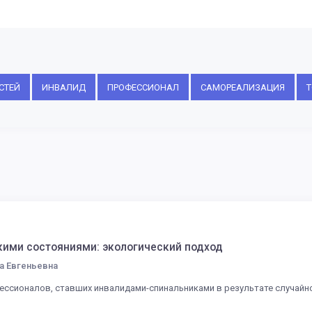
СТЕЙ
ИНВАЛИД
ПРОФЕССИОНАЛ
САМОРЕАЛИЗАЦИЯ
Т
кими состояниями: экологический подход
а Евгеньевна
ссионалов, ставших инвалидами-спинальниками в результате случайно