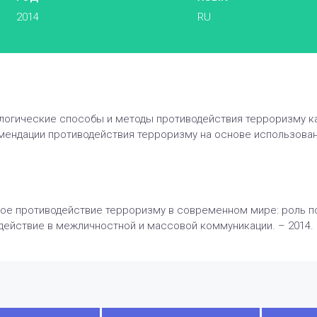
2014
RU
огические способы и методы противодействия терроризму к
ендации противодействия терроризму на основе использовани
ное противодействие терроризму в современном мире: роль пс
ействие в межличностной и массовой коммуникации. – 2014. –