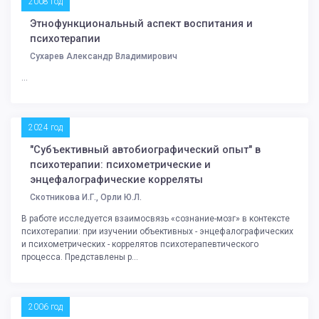
2008 год
Этнофункциональный аспект воспитания и
психотерапии
Сухарев Александр Владимирович
...
2024 год
"Субъективный автобиографический опыт" в
психотерапии: психометрические и
энцефалографические корреляты
Скотникова И.Г., Орли Ю.Л.
В работе исследуется взаимосвязь «сознание-мозг» в контексте
психотерапии: при изучении объективных - энцефалографических
и психометрических - коррелятов психотерапевтического
процесса. Представлены р...
2006 год