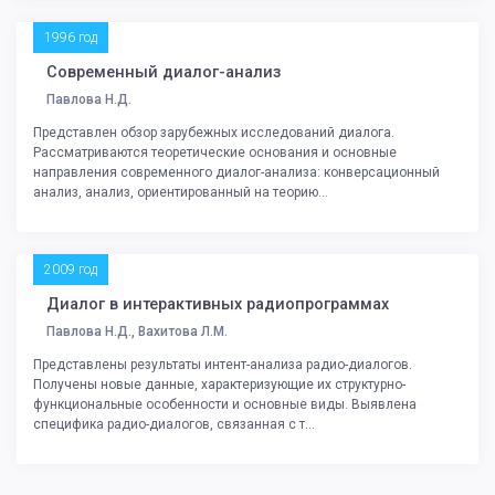
1996 год
Современный диалог-анализ
Павлова Н.Д.
Представлен обзор зарубежных исследований диалога.
Рассматриваются теоретические основания и основные
направления современного диалог-анализа: конверсационный
анализ, анализ, ориентированный на теорию...
2009 год
Диалог в интерактивных радиопрограммах
Павлова Н.Д., Вахитова Л.М.
Представлены результаты интент-анализа радио-диалогов.
Получены новые данные, характеризующие их структурно-
функциональные особенности и основные виды. Выявлена
специфика радио-диалогов, связанная с т...