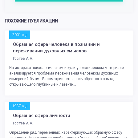
ПОХОЖИЕ ПУБЛИКАЦИИ
2001 год
Образная сфера человека в познании и
переживании духовных смыслов
Гостев А.А.
На историко-психологическом и культурологическом материале
анализируется проблема переживания человеком духовных
измерений бытия. Рассматривается роль образного опыта,
открывающего глубинные и латентн...
1987 год
Образная сфера личности
Гостев А.А.
Определен ряд переменных, характеризующих образную сферу
личности. Исследуются особенности и "удельный вес" различных