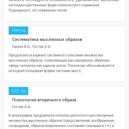
наглядно-чувственных форм психического отражения.
Подчеркнуто, что отражение челов...
1989 год
Систематика мысленных образов
Ганзен В.А., Гостев А.А.
Предлагается вариант системного описания множества
мысленных образов, позволяющих рассматривать образную
сферу человека как единое целое. Логически обосновывается
исходная кольцевая форма системы мысл...
2007 год
Психология вторичного образа
Гостев А.А.
В монографии предпринята попытка целостного рассмотрения
множества мысленных образов (представлений, воображения,
сновидений, образов измененных состояний сознания и т.п.) и