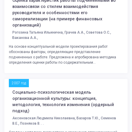
Оценка характеристик работы подчиненными во
взаимосвязи со стилем взаимодействия
руководителя и особенностями его
самореализации (на примере финансовых
организаций)
Рогозина Татьяна Ильинична, Грачев А.А., Советова О.С.,
Баканова А.А.,
На основе концептуальной модели проектирования работ
обоснованы факторы, определяющие представление
подчиненных о работе. Предложена и апробирована методика
определения оценки работы по содержательным...
2007 год
Социально-психологическая модель
организационной культуры: концепция,
методология, технология изменения (ордерный
подход)
Аксеновская Людмила Николаевна, Базаров Т.Ю., Семенов
В.Е., Позняков В. . .