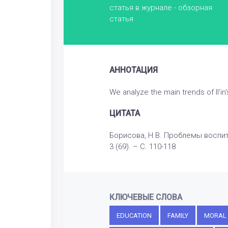
статья в журнале - обзорная
статья
АННОТАЦИЯ
We analyze the main trends of Il'in
ЦИТАТА
Борисова, Н.В. Проблемы воспита
3 (69). – С. 110-118
КЛЮЧЕВЫЕ СЛОВА
EDUCATION
FAMILY
MORAL 