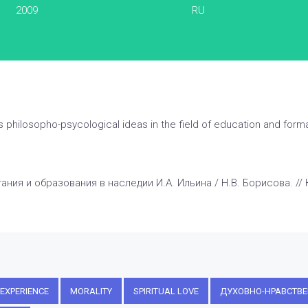
2009
RU
's philosopho-psycological ideas in the field of education and forma
ния и образования в наследии И.А. Ильина / Н.В. Борисова. //
EXPERIENCE
MORALITY
SPIRITUAL LOVE
ДУХОВНО-НРАВСТВЕ