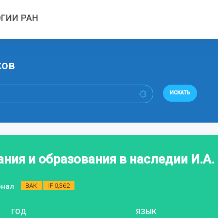
ГИИ РАН
ков
ИСКАТЬ
ния и образования в наследии И.А.
рнал
ВАК
IF 0,362
ГОД
ЯЗЫК