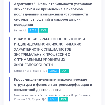
Адаптация "Шкалы стабильности установок
личности" и ее применение в пилотном
исследовании взаимосвязи устойчивости
системы отношений и саморегуляции
поведения
2023
DOI
Ванин А.В.
ВЗАИМОСВЯЗЬ РАБОТОСПОСОБНОСТИ И
ИНДИВИДУАЛЬНО-ПСИХОЛОГИЧЕСКИХ
ХАРАКТЕРИСТИК СПЕЦИАЛИСТОВ
ЭКСТРЕМАЛЬНЫХ ПРОФЕССИЙ С
ОПТИМАЛЬНЫМ УРОВНЕМ ИХ
ЖИЗНЕСПОСОБНОСТИ
2022
DOI
Котовская С.В., Махнач А.В.
Кросс-индивидуальные психологические
структуры и феномен антропоморфизации в
совместной деятельности
Максимова Наталья Евграфовна, Александров Игорь Олегович,
2020
DOI
Юркевич Б.П., Турубар Д.С.