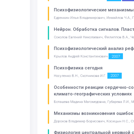
Психофизиологические механизмы 
Едренкин Илья Владимирович, Измайлов Ч.А., Г
Нейрон. Обработка сигналов. Плас
Соколов Евгений Николаевич, Филиппов В.А., Че
Психофизиологический анализ реф
2007
Крылов Андрей Константинович
Психофизика сегодня
2007
Носуленко В.Н., Скотникова И.Г.
Особенности реакции сердечно-сос
климато-географических условиях
Боташева Мадина Магомедовна, Губарева Л.И., Ме
Механизмы возникновения ошибок 
Дорохов Владимир Борисович, Косицын Н.С., Стр
Физиология центральной нервной 