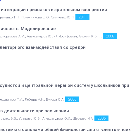
интеграции признаков в зрительном восприятии
2011
реченко Т.Н., Пряжникова Е.Ю., Зинченко Ю.П.
тичность. Моделирование
2008
рноризова А.М., Александров Юрий Иосифович, Анохин К.В.. . .
лекторного взаимодействия со средой
удистой и центральной нервной систем у школьников при 
2006
щеряков Ф.А., Лебедев А.Н., Бутова О.А.
в деятельности при засыпании
2006
елец В.Б., Урываев Ю.В., Александров Ю.И., Шевелев И.А.
системы с основами общей физиологии для студентов-псих