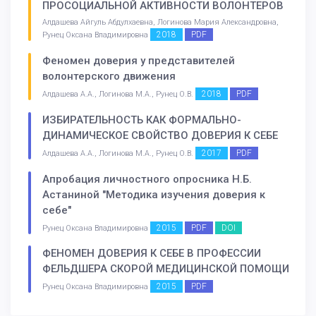
ПРОСОЦИАЛЬНОЙ АКТИВНОСТИ ВОЛОНТЕРОВ
Алдашева Айгуль Абдулхаевна, Логинова Мария Александровна,
2018
PDF
Рунец Оксана Владимировна
Феномен доверия у представителей
волонтерского движения
2018
PDF
Алдашева А.А., Логинова М.А., Рунец О.В.
ИЗБИРАТЕЛЬНОСТЬ КАК ФОРМАЛЬНО-
ДИНАМИЧЕСКОЕ СВОЙСТВО ДОВЕРИЯ К СЕБЕ
2017
PDF
Алдашева А.А., Логинова М.А., Рунец О.В.
Апробация личностного опросника Н.Б.
Астаниной "Методика изучения доверия к
себе"
2015
PDF
DOI
Рунец Оксана Владимировна
ФЕНОМЕН ДОВЕРИЯ К СЕБЕ В ПРОФЕССИИ
ФЕЛЬДШЕРА СКОРОЙ МЕДИЦИНСКОЙ ПОМОЩИ
2015
PDF
Рунец Оксана Владимировна