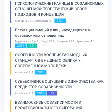
ПСИХОЛОГИЧЕСКИЕ ГРАНИЦЫ В СОЗАВИСИМЫХ
ОТНОШЕНИЯХ: ТЕОРЕТИЧЕСКИЙ ОБЗОР
ПОДХОДОВ И КОНЦЕПЦИЙ
2021
Малкина С.А., Артемцева Н.Г.
Регуляция эмоций у лиц, находящихся в
созависимых отношениях
Бердичевский А.А., Падун М.А., Гагарина М.А., Архипова М.В.
2021
DOI
ОСОБЕННОСТИ ВОСПРИЯТИЯ МОДНЫХ
СТАНДАРТОВ ВНЕШНЕГО ОБЛИКА У
СОВРЕМЕННОЙ МОЛОДЕЖИ
2019
Артемцева Н.Г.
СУБЪЕКТИВНОЕ ОЩУЩЕНИЕ ОДИНОЧЕСТВА КАК
ПРЕДИКТОР СОЗАВИСИМОСТИ
2019
PDF
Артемцева Н.Г.
ВЗАИМОСВЯЗЬ СОЗАВИСИМОСТИ И
ПРОФЕССИОНАЛЬНОГО ВЫГОРАНИЯ