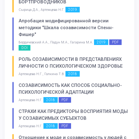
БОРТПРОВОДНИКОВ
2019
Сырица Д.А., Артемцева Н.Г.
Апробация модифицированной версии
методики "Шкала созависимости Спенн-
Фишер"
2019
PDF
Бердичевский А.А., Падун М.А., Гагарина М.А.
DOI
РОЛЬ СОЗАВИСИМОСТИ В ПРЕДСТАВЛЕНИЯХ
ЛИЧНОСТИ О ПСИХОЛОГИЧЕСКОМ ЗДОРОВЬЕ
2018
Артемцева Н.Г., Галкина Т.В.
СОЗАВИСИМОСТЬ КАК СПОСОБ СОЦИАЛЬНО-
ПСИХОЛОГИЧЕСКОЙ АДАПТАЦИИ
2018
PDF
Артемцева Н.Г.
СТРАХИ КАК ПРЕДИКТОРЫ ВОСПРИЯТИЯ МОДЫ
У СОЗАВИСИМЫХ СУБЪЕКТОВ
2018
PDF
Артемцева Н.Г.
Отношение к моде и созависимость у людей с