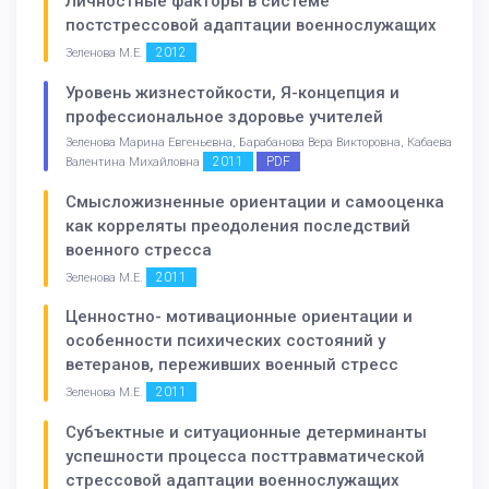
Личностные факторы в системе
постстрессовой адаптации военнослужащих
2012
Зеленова М.Е.
Уровень жизнестойкости, Я-концепция и
профессиональное здоровье учителей
Зеленова Марина Евгеньевна, Барабанова Вера Викторовна, Кабаева
2011
PDF
Валентина Михайловна
Смысложизненные ориентации и самооценка
как корреляты преодоления последствий
военного стресса
2011
Зеленова М.Е.
Ценностно- мотивационные ориентации и
особенности психических состояний у
ветеранов, переживших военный стресс
2011
Зеленова М.Е.
Субъектные и ситуационные детерминанты
успешности процесса посттравматической
стрессовой адаптации военнослужащих