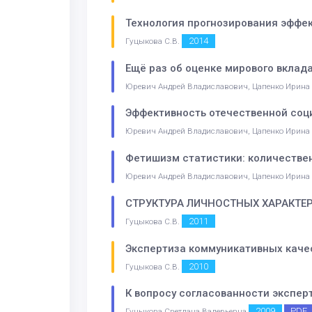
Технология прогнозирования эффек
2014
Гуцыкова С.В.
Ещё раз об оценке мирового вклад
Юревич Андрей Владиславович, Цапенко Ирина
Эффективность отечественной соц
Юревич Андрей Владиславович, Цапенко Ирина
Фетишизм статистики: количествен
Юревич Андрей Владиславович, Цапенко Ирина
СТРУКТУРА ЛИЧНОСТНЫХ ХАРАКТЕ
2011
Гуцыкова С.В.
Экспертиза коммуникативных каче
2010
Гуцыкова С.В.
К вопросу согласованности экспе
2009
PDF
Гуцыкова Светлана Валерьевна