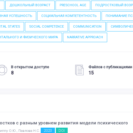
D
ДОШКОЛЬНЫЙ ВОЗРАСТ
PRESCHOOL AGE
ПОДРОСТКОВЫЙ ВОЗР
ВНАЯ УСПЕШНОСТЬ
СОЦИАЛЬНАЯ КОМПЕТЕНТНОСТЬ
ПОНИМАНИЕ ПС
TAL STATES
SOCIAL COMPETENCE
COMMUNICATION
СИМВОЛИЧЕС
ТАЛЬНОГО И ФИЗИЧЕСКОГО МИРА
NARRATIVE APPROACH
В открытом доступе
Файлов с публикациями
8
15
остков с разным уровнем развития модели психического
2023
DOI
илиппу О.Ю., Павлова Н.С.