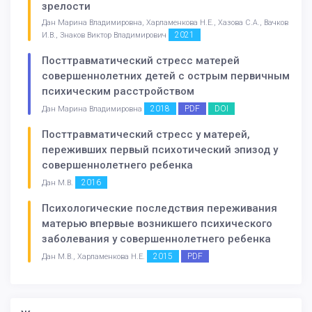
зрелости
Дан Марина Владимировна, Харламенкова Н.Е., Хазова С.А., Вачков
2021
И.В., Знаков Виктор Владимирович
Посттравматический стресс матерей
совершеннолетних детей с острым первичным
психическим расстройством
2018
PDF
DOI
Дан Марина Владимировна
Посттравматический стресс у матерей,
переживших первый психотический эпизод у
совершеннолетнего ребенка
2016
Дан М.В.
Психологические последствия переживания
матерью впервые возникшего психического
заболевания у совершеннолетнего ребенка
2015
PDF
Дан М.В., Харламенкова Н.Е.