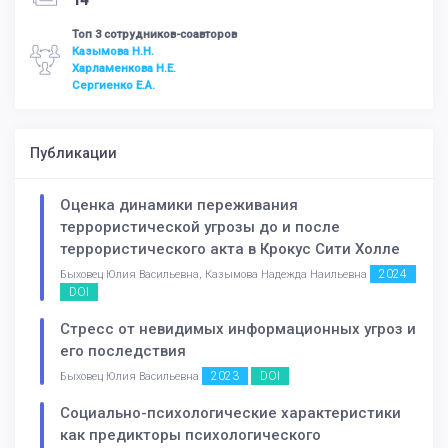
14
Топ 3 сотрудников-соавторов
Казымова Н.Н.
Харламенкова Н.Е.
Сергиенко Е.А.
Публикации
Оценка динамики переживания
террористической угрозы до и после
террористического акта в Крокус Сити Холле
2024
Быховец Юлия Васильевна, Казымова Надежда Наильевна
DOI
Стресс от невидимых информационных угроз и
его последствия
2023
DOI
Быховец Юлия Васильевна
Социально-психологические характеристики
как предикторы психологического