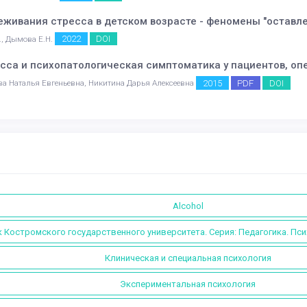
живания стресса в детском возрасте - феномены "оставле
2022
DOI
., Дымова Е.Н.
сса и психопатологическая симптоматика у пациентов, о
2015
PDF
DOI
а Наталья Евгеньевна, Никитина Дарья Алексеевна
Alcohol
 Костромского государственного университета. Серия: Педагогика. Пс
Клиническая и специальная психология
Экспериментальная психология