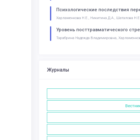
Психологические последствия пере
Харламенкова Н.Е., Никитина Д.А., Шаталова Н.Е
Уровень посттравматического стре
Тарабрина Надежда Владимировна, Харламенков
Журналы
Вестник