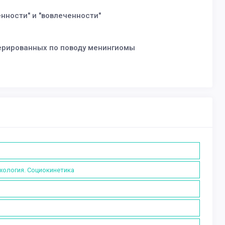
нности" и "вовлеченности"
перированных по поводу менингиомы
ихология. Социокинетика