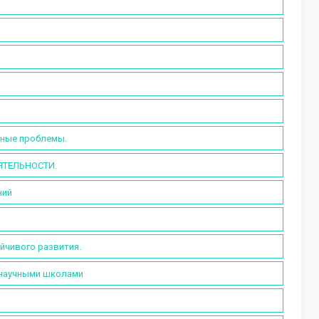
дные проблемы.
ЯТЕЛЬНОСТИ.
ний
йчивого развития.
 научными школами