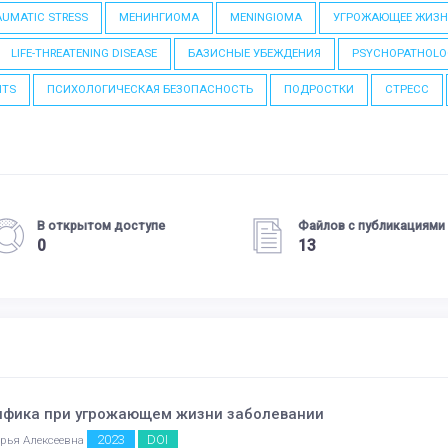
UMATIC STRESS
МЕНИНГИОМА
MENINGIOMA
УГРОЖАЮЩЕЕ ЖИЗН
LIFE-THREATENING DISEASE
БАЗИСНЫЕ УБЕЖДЕНИЯ
PSYCHOPATHOLO
NTS
ПСИХОЛОГИЧЕСКАЯ БЕЗОПАСНОСТЬ
ПОДРОСТКИ
СТРЕСС
В открытом доступе
Файлов с публикациями
0
13
цифика при угрожающем жизни заболевании
2023
DOI
арья Алексеевна