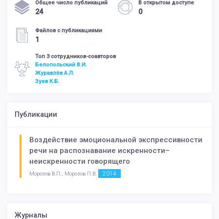
Общее число публикаций
В открытом доступе
24
0
Файлов с публикациями
1
Топ 3 сотрудников-соавторов
Белопольский В.И.
Журавлёв А.Л.
Зуев К.Б.
Публикации
Воздействие эмоциональной экспрессивности
речи на распознавание искренности–
неискренности говорящего
2014
Морозов В.П., Морозов П.В.
Журналы