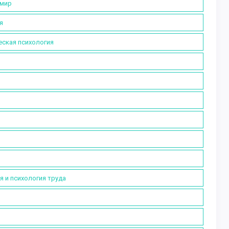
 мир
я
еская психология
я и психология труда