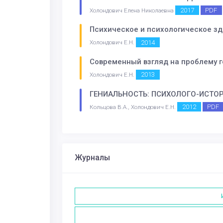
2017
PDF
Холондович Елена Николаевна
Психическое и психологическое зд
2014
Холондович Е.Н.
Современный взгляд на проблему г
2013
Холондович Е.Н.
ГЕНИАЛЬНОСТЬ: ПСИХОЛОГО-ИСТО
2012
PDF
Кольцова В.А., Холондович Е.Н.
Журналы