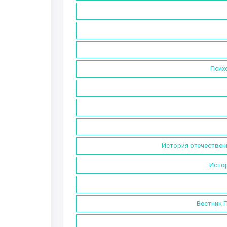
Психо
История отечествен
Истор
Вестник П