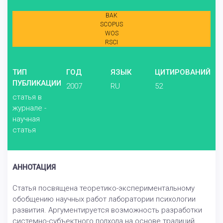
ВАК
SCOPUS
WOS
RSCI
ТИП
ГОД
ЯЗЫК
ЦИТИРОВАНИЙ
ПУБЛИКАЦИИ
2007
RU
52
статья в
журнале -
научная
статья
АННОТАЦИЯ
Статья посвящена теоретико-экспериментальному
обобщению научных работ лаборатории психологии
развития. Аргументируется возможность разработки
системно-субъектного подхода на основе традиций