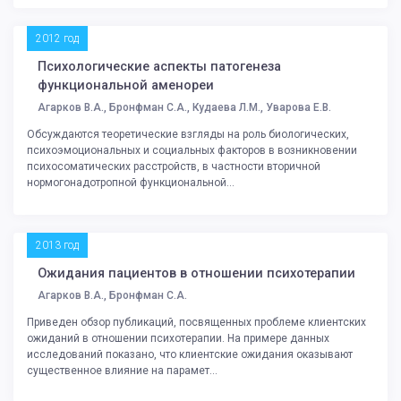
2012 год
Психологические аспекты патогенеза
функциональной аменореи
Агарков В.А., Бронфман С.А., Кудаева Л.М., Уварова Е.В.
Обсуждаются теоретические взгляды на роль биологических,
психоэмоциональных и социальных факторов в возникновении
психосоматических расстройств, в частности вторичной
нормогонадотропной функциональной...
2013 год
Ожидания пациентов в отношении психотерапии
Агарков В.А., Бронфман С.А.
Приведен обзор публикаций, посвященных проблеме клиентских
ожиданий в отношении психотерапии. На примере данных
исследований показано, что клиентские ожидания оказывают
существенное влияние на парамет...