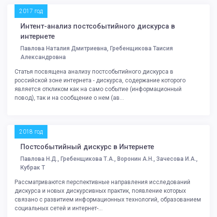
2017 год
Интент-анализ постсобытийного дискурса в
интернете
Павлова Наталия Дмитриевна, Гребенщикова Таисия
Александровна
Статья посвящена анализу постсобытийного дискурса в
российской зоне интернета - дискурса, содержание которого
является откликом как на само событие (информационный
повод), так и на сообщение о нем (ав...
2018 год
Постсобытийный дискурс в Интернете
Павлова Н.Д., Гребенщикова Т.А., Воронин А.Н., Зачесова И.А.,
Кубрак Т
Рассматриваются перспективные направления исследований
дискурса и новых дискурсивных практик, появление которых
связано с развитием информационных технологий, образованием
социальных сетей и интернет-...