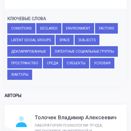
КЛЮЧЕВЫЕ СЛОВА
CONDITIONS
DECLARED
ENVIRONMENT
FACTORS
LATENT SOCIAL GROUPS
SPACE
SUBJECTS
ДЕКЛАРИРОВАННЫЕ
ЛАТЕНТНЫЕ СОЦИАЛЬНЫЕ ГРУППЫ
ПРОСТРАНСТВО
СРЕДА
СУБЪЕКТЫ
УСЛОВИЯ
ФАКТОРЫ
АВТОРЫ
Толочек Владимир Алексеевич
ЛАБОРАТОРИЯ ПСИХОЛОГИИ ТРУДА,
ЭРГОНОМИКИ, ИНЖЕНЕРНОЙ И