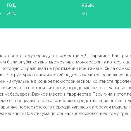
ГОД
ЯЗЫК
ья
2020
RU
постсоветскому периоду в творчестве Б.Д. Парыгина. Раскры
 им были опубликованы две крупные монографии, в которых це
 которую он развивал на протяжении всей жизни, была осмыс
кже структурно-динамический подход как метод социально-пс
ни - актуальные в конкретно-историческом контексте пробле
 психического настроя личности, определяющего актуальные 
ских барьеров. Важное место в творчестве Парыгина в этот 
стеме его социально-психологических представлений они выст
Парыгина постсоветского периода явилась авторская модель п
ех изданиях Практикума по социально-психологическому трени