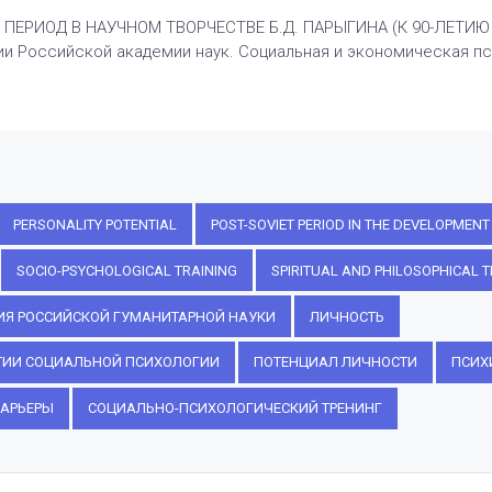
 ПЕРИОД В НАУЧНОМ ТВОРЧЕСТВЕ Б.Д. ПАРЫГИНА (К 90-ЛЕТИЮ С
и Российской академии наук. Социальная и экономическая психол
PERSONALITY POTENTIAL
POST-SOVIET PERIOD IN THE DEVELOPMEN
SOCIO-PSYCHOLOGICAL TRAINING
SPIRITUAL AND PHILOSOPHICAL T
Я РОССИЙСКОЙ ГУМАНИТАРНОЙ НАУКИ
ЛИЧНОСТЬ
ИТИИ СОЦИАЛЬНОЙ ПСИХОЛОГИИ
ПОТЕНЦИАЛ ЛИЧНОСТИ
ПСИХ
АРЬЕРЫ
СОЦИАЛЬНО-ПСИХОЛОГИЧЕСКИЙ ТРЕНИНГ