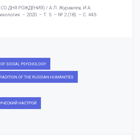
О ДНЯ РОЖДЕНИЯ) / А.Л. Журавлев, И.А.
огия. – 2020. – Т. 5. – № 2 (18). – С. 443-
T OF SOCIAL PSYCHOLOGY
RADITION OF THE RUSSIAN HUMANITIES
ИЧЕСКИЙ НАСТРОЙ