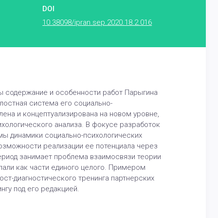
DOI
10.38098/ipran.sep.2020.18.2.016
ты содержание и особенности работ Парыгина
лостная система его социально-
лена и концептуализирована на новом уровне,
ихологического анализа. В фокусе разработок
мы динамики социально-психологических
возможности реализации ее потенциала через
период занимает проблема взаимосвязи теории
упали как части единого целого. Примером
ост-диагностического тренинга партнерских
нгу под его редакцией.