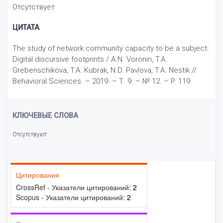
Отсутствует
ЦИТАТА
The study of network community capacity to be a subject:
Digital discursive footprints / A.N. Voronin, T.A.
Grebenschikova, T.A. Kubrak, N.D. Pavlova, T.A. Nestik //
Behavioral Sciences. – 2019. – Т. 9. – № 12. – P. 119
КЛЮЧЕВЫЕ СЛОВА
Отсутствуют
Цитирования
CrossRef - Указатели цитирований:
2
Scopus - Указатели цитирований:
2