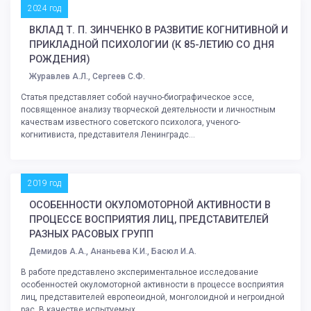
2024 год
ВКЛАД Т. П. ЗИНЧЕНКО В РАЗВИТИЕ КОГНИТИВНОЙ И
ПРИКЛАДНОЙ ПСИХОЛОГИИ (К 85-ЛЕТИЮ СО ДНЯ
РОЖДЕНИЯ)
Журавлев А.Л., Сергеев С.Ф.
Статья представляет собой научно-биографическое эссе,
посвященное анализу творческой деятельности и личностным
качествам известного советского психолога, ученого-
когнитивиста, представителя Ленинградс...
2019 год
ОСОБЕННОСТИ ОКУЛОМОТОРНОЙ АКТИВНОСТИ В
ПРОЦЕССЕ ВОСПРИЯТИЯ ЛИЦ, ПРЕДСТАВИТЕЛЕЙ
РАЗНЫХ РАСОВЫХ ГРУПП
Демидов А.А., Ананьева К.И., Басюл И.А.
В работе представлено экспериментальное исследование
особенностей окуломоторной активности в процессе восприятия
лиц, представителей европеоидной, монголоидной и негроидной
рас. В качестве испытуемых ...