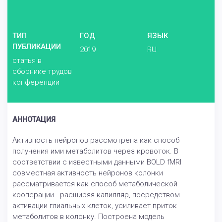
ТИП
ГОД
ЯЗЫК
ПУБЛИКАЦИИ
2019
RU
статья в
сборнике трудов
конференции
АННОТАЦИЯ
Активность нейронов рассмотрена как способ
получения ими метаболитов через кровоток. В
соответствии с известными данными BOLD fMRI
совместная активность нейронов колонки
рассматривается как способ метаболической
кооперации - расширяя капилляр, посредством
активации глиальных клеток, усиливает приток
метаболитов в колонку. Построена модель