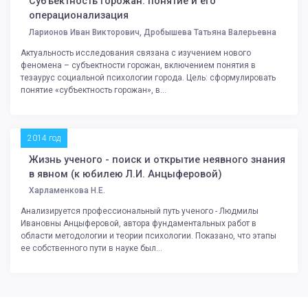
Субъектность горожан: понятие и его
операционализация
Ларионов Иван Викторович, Дробышева Татьяна Валерьевна
Актуальность исследования связана с изучением нового
феномена – субъектности горожан, включением понятия в
тезаурус социальной психологии города. Цель: сформулировать
понятие «субъектность горожан», в...
2014 год
Жизнь ученого - поиск и открытие неявного знания
в явном (к юбилею Л.И. Анцыферовой)
Харламенкова Н.Е.
Анализируется профессиональный путь ученого - Людмилы
Ивановны Анцыферовой, автора фундаментальных работ в
области методологии и теории психологии. Показано, что этапы
ее собственного пути в науке был...