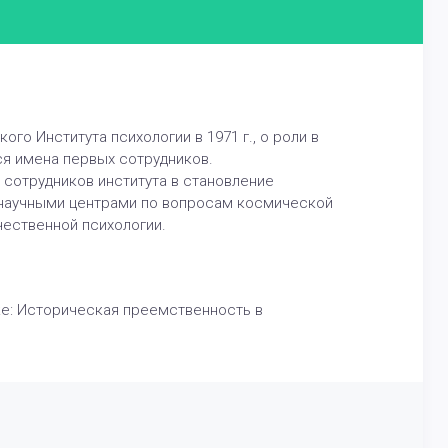
о Института психологии в 1971 г., о роли в
ся имена первых сотрудников.
 сотрудников института в становление
 научными центрами по вопросам космической
чественной психологии.
ике: Историческая преемственность в