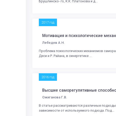
Брушлинско- го, К.К. Платонова и д...
2017 год
Мотивация и психологические меха
Лебедев А.Н.
Проблема психологических механизмов самораз
Деси и Р. Райана, в синергетике ...
2016 год
Высшие саморегулятивные способно
Ожиганова Г.В.
В статье рассматриваются различные подходы 
зависимости от используемого подхода. Под...