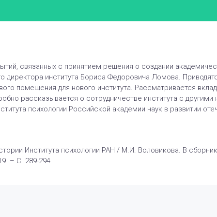
тий, связанных с принятием решения о создании академическог
го директора института Бориса Федоровича Ломова. Приводят
ого помещения для нового института. Рассматривается вклад
робно рассказывается о сотрудничестве института с другими
нститута психологии Российской академии наук в развитии оте
истории Института психологии РАН / М.И. Воловикова. В сборн
9. – С. 289-294