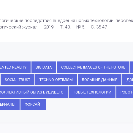
логические последствия внедрения новых технологий: перспек
гический журнал. – 2019. – Т. 40. – № 5. – С. 35-47
NTED REALITY
BIG DATA
COLLECTIVE IMAGES OF THE FUTURE
SOCIAL TRUST
TECHNO-OPTIMISM
БОЛЬШИЕ ДАННЫЕ
ДО
КОЛЛЕКТИВНЫЙ ОБРАЗ БУДУЩЕГО
НОВЫЕ ТЕХНОЛОГИИ
РОБОТ
ТЕРИАЛЫ
ФОРСАЙТ