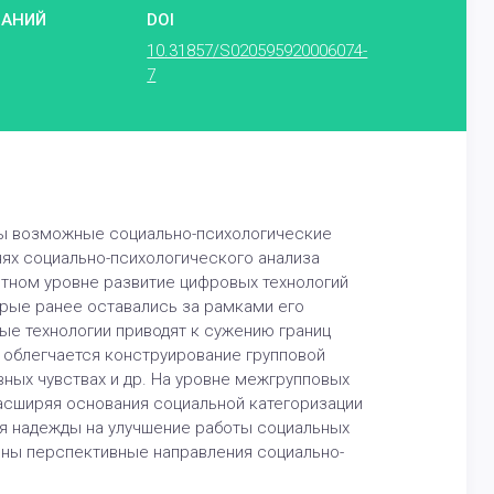
ВАНИЙ
DOI
10.31857/S020595920006074-
7
ны возможные социально-психологические
ях социально-психологического анализа
стном уровне развитие цифровых технологий
рые ранее оставались за рамками его
ые технологии приводят к сужению границ
х облегчается конструирование групповой
ных чувствах и др. На уровне межгрупповых
асширяя основания социальной категоризации
я надежды на улучшение работы социальных
ены перспективные направления социально-