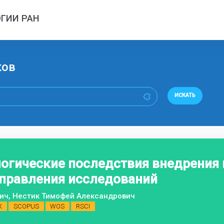
ГИИ РАН
ков
ИСКАТЬ
огические последствия внедрения 
правления исследований
ич, Нестик Тимофей Александрович
К
SCOPUS
WOS
RSCI