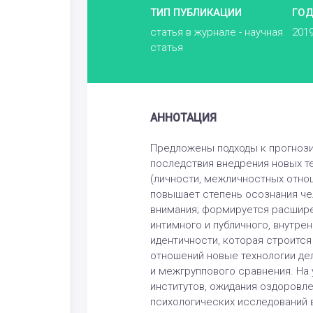
ТИП ПУБЛИКАЦИИ
ГО
статья в журнале - научная
201
статья
АННОТАЦИЯ
Предложены подходы к прогноз
последствия внедрения новых т
(личности, межличностных отно
повышает степень осознания че
внимания; формируется расшире
интимного и публичного, внутре
идентичности, которая строится
отношений новые технологии де
и межгруппового сравнения. На
институтов, ожидания оздоровл
психологических исследований 