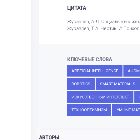
ЦИТАТА
Журавлев, А.Л. Социально-психо
Журавлев, Т.А. Нестик. // Психоло
КЛЮЧЕВЫЕ СЛОВА
ARTIFICIAL INTELLIGENCE
AUGME
ROBOTICS
SMART MATERIALS
ИСКУССТВЕННЫЙ ИНТЕЛЛЕКТ
ТЕХНООПТИМИЗМ
УМНЫЕ МА
АВТОРЫ