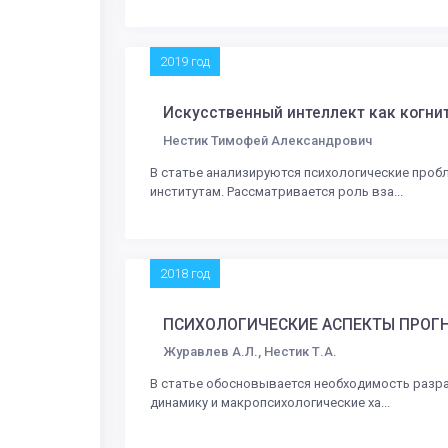
2019 год
Искусственный интеллект как когни
Нестик Тимофей Александрович
В статье анализируются психологические проб
институтам. Рассматривается роль вза...
2018 год
ПСИХОЛОГИЧЕСКИЕ АСПЕКТЫ ПРОГ
Журавлев А.Л., Нестик Т.А.
В статье обосновывается необходимость разра
динамику и макропсихологические ха...