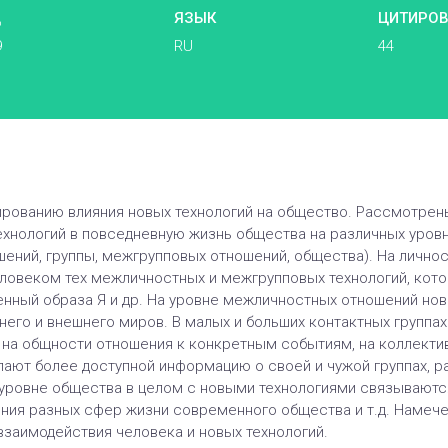
Д
ЯЗЫК
ЦИТИРО
9
RU
44
ированию влияния новых технологий на общество. Рассмотре
ехнологий в повседневную жизнь общества на различных уровн
шений, группы, межгрупповых отношений, общества). На лично
ловеком тех межличностных и межгрупповых технологий, кото
нный образа Я и др. На уровне межличностных отношений нов
ннего и внешнего миров. В малых и больших контактных группа
 на общности отношения к конкретным событиям, на коллектив
лают более доступной информацию о своей и чужой группах, р
 уровне общества в целом с новыми технологиями связываютс
ения разных сфер жизни современного общества и т.д. Намеч
взаимодействия человека и новых технологий.