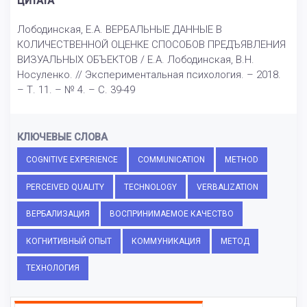
ЦИТАТА
Лободинская, Е.А. ВЕРБАЛЬНЫЕ ДАННЫЕ В
КОЛИЧЕСТВЕННОЙ ОЦЕНКЕ СПОСОБОВ ПРЕДЪЯВЛЕНИЯ
ВИЗУАЛЬНЫХ ОБЪЕКТОВ / Е.А. Лободинская, В.Н.
Носуленко. // Экспериментальная психология. – 2018.
– Т. 11. – № 4. – С. 39-49
КЛЮЧЕВЫЕ СЛОВА
COGNITIVE EXPERIENCE
COMMUNICATION
METHOD
PERCEIVED QUALITY
TECHNOLOGY
VERBALIZATION
ВЕРБАЛИЗАЦИЯ
ВОСПРИНИМАЕМОЕ КАЧЕСТВО
КОГНИТИВНЫЙ ОПЫТ
КОММУНИКАЦИЯ
МЕТОД
ТЕХНОЛОГИЯ