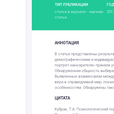
ТИП ПУБЛИКАЦИИ
ГО
статья в журнале - научная
201
статья
АННОТАЦИЯ
В статье представлены результа
демографическими и индивидуал
портрет кинозрителя» приняли 
Обнаруженная общность выбирае
Выявленные взаимосвязи между 
вера в справедливый мир, показ
особенностям. Обнаружены такж
ЦИТАТА
Кубрак, Т.А. Психологический по