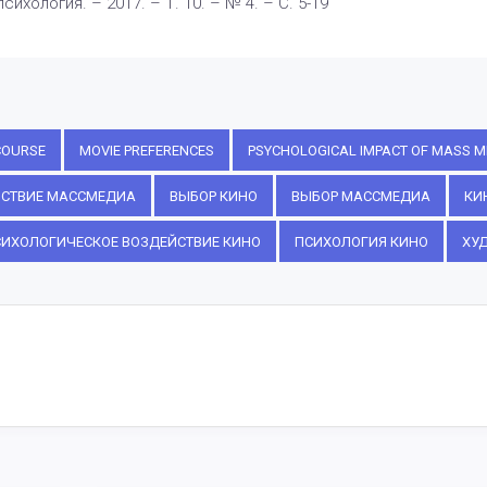
ихология. – 2017. – Т. 10. – № 4. – С. 5-19
COURSE
MOVIE PREFERENCES
PSYCHOLOGICAL IMPACT OF MASS M
СТВИЕ МАССМЕДИА
ВЫБОР КИНО
ВЫБОР МАССМЕДИА
КИ
ИХОЛОГИЧЕСКОЕ ВОЗДЕЙСТВИЕ КИНО
ПСИХОЛОГИЯ КИНО
ХУ