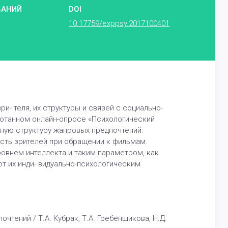
ВАНИЙ
DOI
10.17759/exppsy.2017100401
- теля, их структуры и связей с социально-
ботанном онлайн-опросе «Психологический
ную структуру жанровых предпочтений.
сть зрителей при обращении к фильмам.
овнем интеллекта и таким параметром, как
т их инди- видуально-психологическим
чтений / Т.А. Кубрак, Т.А. Гребенщикова, Н.Д.