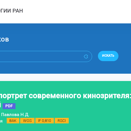
ГИИ РАН
ков
ИСКАТЬ
ортрет современного кинозрителя: 
й
PDF
, Павлова Н.Д.
ия
ВАК
WOS
IF 0,810
RSCI