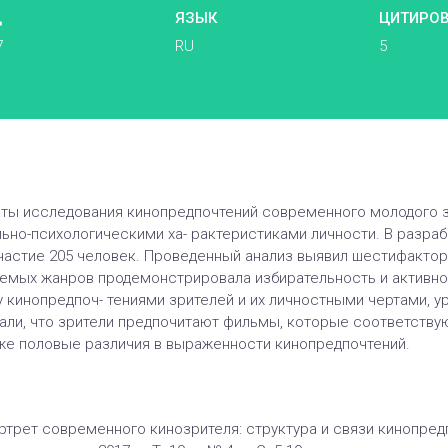
Д
ЯЗЫК
ЦИТИРО
7
RU
5
ты исследования кинопредпочтений современного молодого зри
ьно-психологическими ха- рактеристиками личности. В разра
участие 205 человек. Проведенный анализ выявил шестифактор
мых жанров продемонстрировала избирательность и активно
кинопредпоч- тениями зрителей и их личностными чертами, ур
али, что зрители предпочитают фильмы, которые соответствую
е половые различия в выраженности кинопредпочтений.
ртрет современного кинозрителя: структура и связи кинопредпо