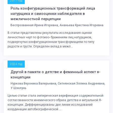
2017 год
Роль конфигурационных трансформаций лица
натурщика и самооценки наблюдателя в
межличностной перцепции
Беспрозванная Ирина Игоревна, Ананьева Кристина Игоревна
В статье представлены результаты исследования оценки
личностных черт по фотоизо- бражениям лиц натурщиков,
подвергнутых конфигурационным трансформациям по типу
радости и грусти. Определен вклад в межл...
2024 год
Другой в памяти о детстве и феминный аспект я-
концепции
Нуркова Вероника Валерьевна, Ситнянская Эллина Андреевна,
У Шэнлунь
Целью статьи стала эмпирическая верификация содержательной
согласованности мнемического образа детства и актуальной Я-
концепции. Дифференцированы две линии исследований
координации автобиографической ...