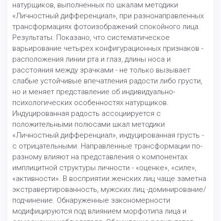
натурщиков, выполненных по шкалам методики
«Личностный дифференциал», при разнонаправленных
трансформациях фотоизображений спокойного лица.
Результаты. Показано, что систематическое
варьирование четырех конфигурационных признаков -
расположения линии рта и глаз, длины носа и
расстояния между зрачками - не только вызывает
слабые устойчивые впечатления радости либо грусти,
но и меняет представление об индивидуально-
психологических особенностях натурщиков.
Индуцированная радость ассоциируется с
положительными полюсами шкал методики
«Личностный дифференциал», индуцированная грусть -
с отрицательными. Направленные трансформации по-
разному влияют на представления о компонентах
имплицитной структуры личности - «оценке», «силе»,
«активности». В восприятии женских лиц чаще заметна
экстравертированность, мужских лиц -доминирование/
подчинение. Обнаруженные закономерности
модифицируются под влиянием морфотипа лица и