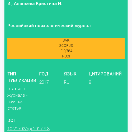
И., Ананьева Кристина И.
Российский психологический журнал
ВАК
SCOPUS
IF 0,784
RSCI
ТИП
ГОД
ЯЗЫК
ЦИТИРОВАНИЙ
ПУБЛИКАЦИИ
2017
RU
8
статья в
журнале -
научная
статья
DOI
10.21702/rpj.2017.4.3