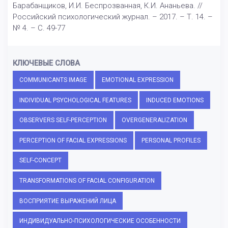
Барабанщиков, И.И. Беспрозванная, К.И. Ананьева. //
Российский психологический журнал. – 2017. – Т. 14. –
№ 4. – С. 49-77
КЛЮЧЕВЫЕ СЛОВА
COMMUNICANTS IMAGE
EMOTIONAL EXPRESSION
INDIVIDUAL PSYCHOLOGICAL FEATURES
INDUCED EMOTIONS
OBSERVERS SELF-PERCEPTION
OVERGENERALIZATION
PERCEPTION OF FACIAL EXPRESSIONS
PERSONAL PROFILES
SELF-CONCEPT
TRANSFORMATIONS OF FACIAL CONFIGURATION
ВОСПРИЯТИЕ ВЫРАЖЕНИЙ ЛИЦА
ИНДИВИДУАЛЬНО-ПСИХОЛОГИЧЕСКИЕ ОСОБЕННОСТИ