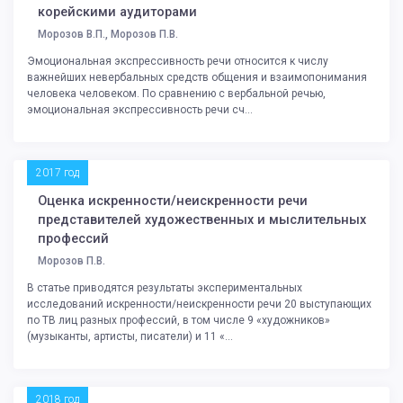
корейскими аудиторами
Морозов В.П., Морозов П.В.
Эмоциональная экспрессивность речи относится к числу
важнейших невербальных средств общения и взаимопонимания
человека человеком. По сравнению с вербальной речью,
эмоциональная экспрессивность речи сч...
2017 год
Оценка искренности/неискренности речи
представителей художественных и мыслительных
профессий
Морозов П.В.
В статье приводятся результаты экспериментальных
исследований искренности/неискренности речи 20 выступающих
по ТВ лиц разных профессий, в том числе 9 «художников»
(музыканты, артисты, писатели) и 11 «...
2018 год