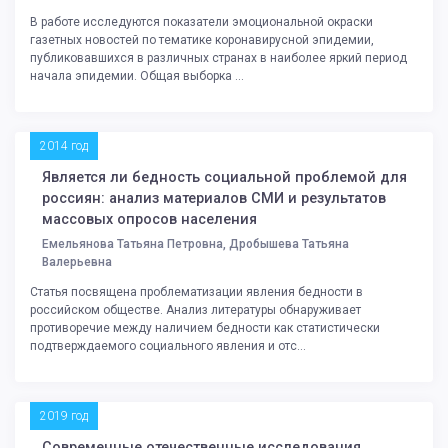
В работе исследуются показатели эмоциональной окраски
газетных новостей по тематике коронавирусной эпидемии,
публиковавшихся в различных странах в наиболее яркий период
начала эпидемии. Общая выборка ...
2014 год
Является ли бедность социальной проблемой для
россиян: анализ материалов СМИ и результатов
массовых опросов населения
Емельянова Татьяна Петровна, Дробышева Татьяна
Валерьевна
Статья посвящена проблематизации явления бедности в
российском обществе. Анализ литературы обнаруживает
противоречие между наличием бедности как статистически
подтверждаемого социального явления и отс...
2019 год
Современные отечественные исследования