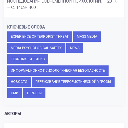
ИССЛЕДОВАНИЯ СОВРЕМЕННОЙ ПСИХОЛОГИИ. – 2017.
– С. 1402-1409
КЛЮЧЕВЫЕ СЛОВА
EXPERIENCE OF TERRORIST THREAT
MASS MEDIA
MEDIA-PSYCHOLOGICAL SAFETY
NEWS
TERRORIST ATTACKS
ИНФОРМАЦИОННО-ПСИХОЛОГИЧЕСКАЯ БЕЗОПАСНОСТЬ
НОВОСТИ
ПЕРЕЖИВАНИЕ ТЕРРОРИСТИЧЕСКОЙ УГРОЗЫ
СМИ
ТЕРАКТЫ
АВТОРЫ