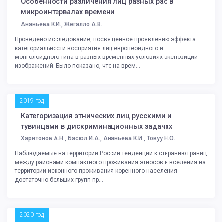
Особенности различения лиц разных рас в
микроинтервалах времени
Ананьева К.И., Жегалло А.В.
Проведено исследование, посвященное проявлению эффекта
категориальности восприятия лиц европеоидного и
монголоидного типа в разных временных условиях экспозиции
изображений. Было показано, что на врем...
2019 год
Категоризация этнических лиц русскими и
тувинцами в дискриминационных задачах
Харитонов А.Н., Басюл И.А., Ананьева К.И., Товуу Н.О.
Наблюдаемые на территории России тенденции к стиранию границ
между районами компактного проживания этносов и вселения на
территории исконного проживания коренного населения
достаточно больших групп пр...
2020 год