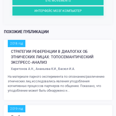
EYE MOVEMENTS
ИНТЕРФЕЙС МОЗГ-КОМПЬЮТЕР
ПОХОЖИЕ ПУБЛИКАЦИИ
2018 год
СТРАТЕГИИ РЕФЕРЕНЦИИ В ДИАЛОГАХ ОБ
ЭТНИЧЕСКИХ ЛИЦАХ: ТОПОСЕМАНТИЧЕСКИЙ
ЭКСПРЕСС-АНАЛИЗ
Харитонов А.Н., Ананьева К.И., Басюл И.А.
На материале парного эксперимента по опознанию/различению
этнических лиц исследовались явления уподобления
когнитивных процессов партнеров по общению. Показано, что
уподобление может быть обнаружено н...
2019 год