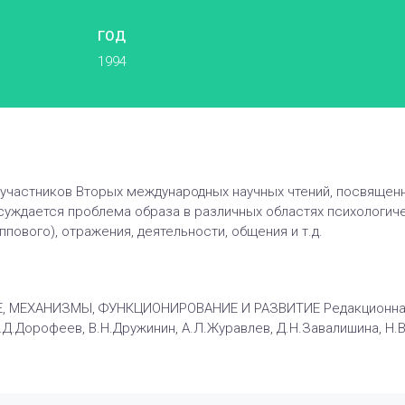
ГОД
1994
участников Вторых международных научных чтений, посвящен
уждается проблема образа в различных областях психологиче
ппового), отражения, деятельности, общения и т.д.
 МЕХАНИЗМЫ, ФУНКЦИОНИРОВАНИЕ И РАЗВИТИЕ Редакционная к
Е.Д.Дорофеев, В.Н.Дружинин, А.Л.Журавлев, Д.Н.Завалишина, Н.В