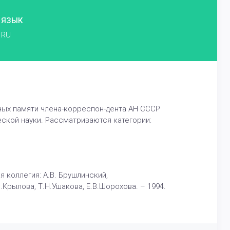
ЯЗЫК
RU
ных памяти члена-корреспон-дента АН СССР
ской науки. Рассматриваются категории:
оллегия: A.B. Брушлинский,
.Крылова, Т.Н.Ушакова, Е.В.Шорохова. – 1994.